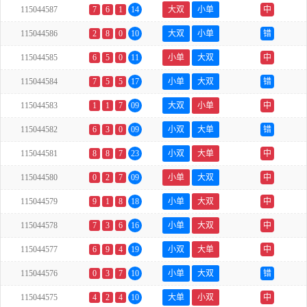
115044587
7
6
1
14
大双
小单
中
115044586
2
8
0
10
大双
小单
错
115044585
6
5
0
11
小单
大双
中
115044584
7
5
5
17
小单
大双
错
115044583
1
1
7
09
大双
小单
中
115044582
6
3
0
09
小双
大单
错
115044581
8
8
7
23
小双
大单
中
115044580
0
2
7
09
小单
大双
中
115044579
9
1
8
18
小单
大双
中
115044578
7
3
6
16
小单
大双
中
115044577
6
9
4
19
小双
大单
中
115044576
0
3
7
10
小单
大双
错
115044575
4
2
4
10
大单
小双
中