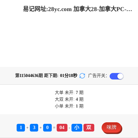
易记网址:28yc.com 加拿大28-加拿大PC-加拿大28预测开奖官网咪牌|pc走势最新预测
第
115044636
期 距下期:
01
分
18
秒
广告开关：
大单
未开:
7
期
大双
未开:
4
期
小单
未开:
1
期
1
3
0
04
小
双
咪牌
+
+
=
-