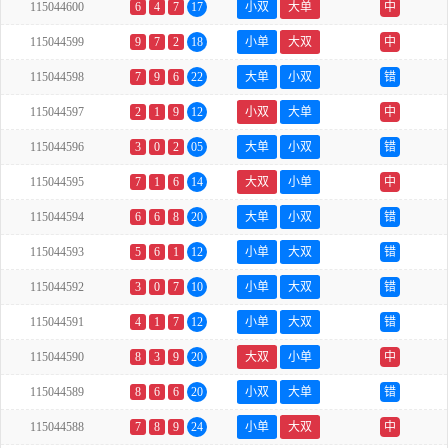
115044600
6
4
7
17
小双
大单
中
115044599
9
7
2
18
小单
大双
中
115044598
7
9
6
22
大单
小双
错
115044597
2
1
9
12
小双
大单
中
115044596
3
0
2
05
大单
小双
错
115044595
7
1
6
14
大双
小单
中
115044594
6
6
8
20
大单
小双
错
115044593
5
6
1
12
小单
大双
错
115044592
3
0
7
10
小单
大双
错
115044591
4
1
7
12
小单
大双
错
115044590
8
3
9
20
大双
小单
中
115044589
8
6
6
20
小双
大单
错
115044588
7
8
9
24
小单
大双
中