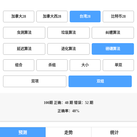
加拿大28
加拿大西28
台湾28
比特币28
虫洞算法
垃圾算法
纠缠算法
延迟算法
进化算法
磅礴算法
组合
杀组
大小
单双
双项
双组
100期 正确：48 期 错误：52 期
正确率：48%
预测
走势
统计