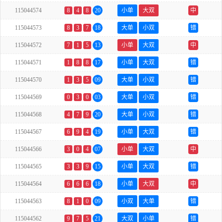
115044574
8
4
8
20
小单
大双
中
115044573
8
3
7
18
大单
小双
错
115044572
7
1
5
13
小单
大双
中
115044571
1
8
8
17
小单
大双
错
115044570
1
3
5
09
大单
小双
错
115044569
0
3
0
03
大单
小双
错
115044568
4
7
9
20
大单
小双
错
115044567
6
9
4
19
小单
大双
错
115044566
3
0
4
07
小单
大双
中
115044565
3
3
9
15
小单
大双
错
115044564
6
6
6
18
小单
大双
中
115044563
8
1
0
09
小双
大单
错
115044562
9
7
5
21
大双
小单
错