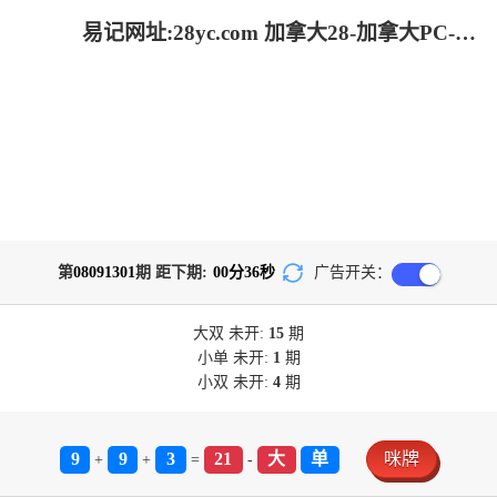
易记网址:28yc.com 加拿大28-加拿大PC-加拿大28预测开奖官网咪牌|pc走势最新预测
第
08091301
期 距下期:
00
分
36
秒
广告开关：
大双
未开:
15
期
小单
未开:
1
期
小双
未开:
4
期
9
9
3
21
大
单
咪牌
+
+
=
-