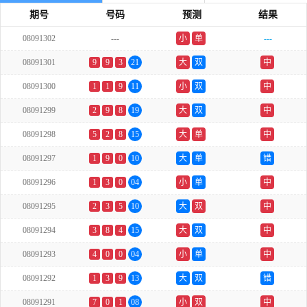
期号
号码
预测
结果
08091302
---
小
单
---
08091301
9
9
3
21
大
双
中
08091300
1
1
9
11
小
双
中
08091299
2
9
8
19
大
双
中
08091298
5
2
8
15
大
单
中
08091297
1
9
0
10
大
单
错
08091296
1
3
0
04
小
单
中
08091295
2
3
5
10
大
双
中
08091294
3
8
4
15
大
双
中
08091293
4
0
0
04
小
单
中
08091292
1
3
9
13
大
双
错
08091291
7
0
1
08
小
双
中