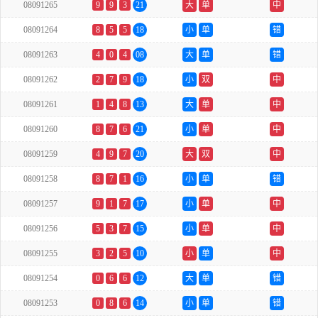
08091265
9
9
3
21
大
单
中
08091264
8
5
5
18
小
单
错
08091263
4
0
4
08
大
单
错
08091262
2
7
9
18
小
双
中
08091261
1
4
8
13
大
单
中
08091260
8
7
6
21
小
单
中
08091259
4
9
7
20
大
双
中
08091258
8
7
1
16
小
单
错
08091257
9
1
7
17
小
单
中
08091256
5
3
7
15
小
单
中
08091255
3
2
5
10
小
单
中
08091254
0
6
6
12
大
单
错
08091253
0
8
6
14
小
单
错