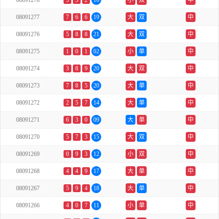
08091278
5
3
2
10
小
双
中
08091277
7
6
6
19
大
双
中
08091276
5
8
8
21
大
双
中
08091275
1
0
1
02
小
单
中
08091274
3
8
9
20
大
双
中
08091273
7
8
5
20
大
单
中
08091272
2
5
7
14
大
单
中
08091271
6
3
0
09
大
单
中
08091270
5
7
3
15
大
双
中
08091269
0
9
3
12
小
双
中
08091268
4
4
9
17
大
单
中
08091267
5
9
4
18
大
单
中
08091266
4
0
7
11
小
单
中