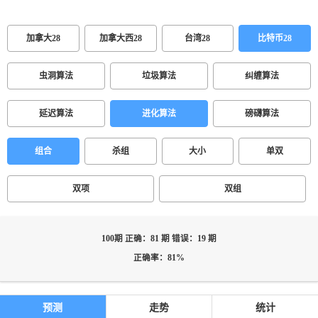
加拿大28
加拿大西28
台湾28
比特币28
虫洞算法
垃圾算法
纠缠算法
延迟算法
进化算法
磅礴算法
组合
杀组
大小
单双
双项
双组
100期 正确：81 期 错误：19 期
正确率：81%
预测
走势
统计