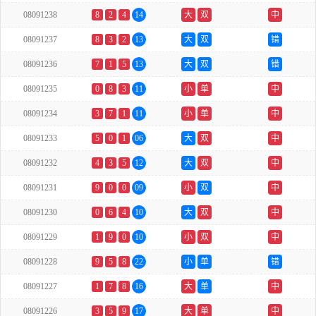
08091238
8
2
4
14
大
双
中
08091237
8
3
2
13
大
双
错
08091236
7
1
5
13
大
双
错
08091235
0
8
3
11
小
单
中
08091234
3
7
1
11
小
单
中
08091233
5
0
1
06
大
双
中
08091232
4
3
5
12
大
双
中
08091231
9
0
0
09
小
双
中
08091230
0
6
4
10
大
双
中
08091229
1
9
0
10
小
双
中
08091228
9
5
8
22
小
单
错
08091227
1
7
8
16
大
单
中
08091226
3
5
9
17
大
单
中