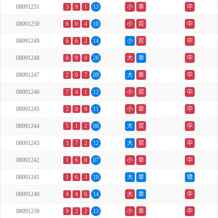
08091251
3
9
1
13
小
单
中
08091250
6
0
4
10
小
双
中
08091249
6
6
2
14
小
双
中
08091248
8
9
9
26
大
单
中
08091247
2
0
7
09
大
单
中
08091246
7
4
1
12
小
双
中
08091245
2
0
9
11
小
单
中
08091244
5
1
2
08
大
双
中
08091243
3
7
2
12
大
双
中
08091242
1
6
0
07
小
单
中
08091241
1
6
3
10
大
单
错
08091240
4
4
6
14
大
单
中
08091239
9
2
2
13
小
单
中