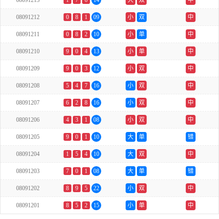
08091213
1
7
6
14
大
双
中
08091212
0
8
1
09
小
双
中
08091211
0
8
2
10
小
单
中
08091210
9
0
4
13
小
单
中
08091209
9
0
3
12
小
双
中
08091208
5
4
7
16
小
双
中
08091207
6
2
8
16
小
双
中
08091206
4
3
1
08
小
双
中
08091205
9
0
1
10
大
单
错
08091204
1
5
4
10
大
双
中
08091203
7
0
1
08
大
单
错
08091202
8
9
5
22
小
双
中
08091201
8
5
2
15
小
单
中