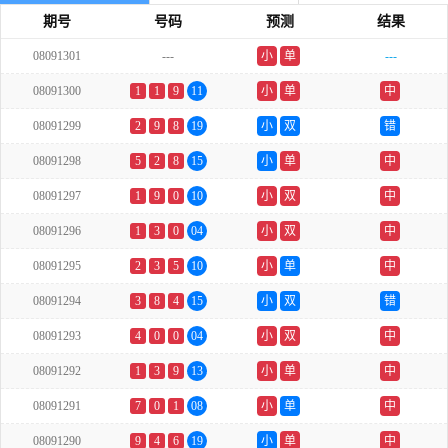
期号
号码
预测
结果
08091301
---
小
单
---
08091300
1
1
9
11
小
单
中
08091299
2
9
8
19
小
双
错
08091298
5
2
8
15
小
单
中
08091297
1
9
0
10
小
双
中
08091296
1
3
0
04
小
双
中
08091295
2
3
5
10
小
单
中
08091294
3
8
4
15
小
双
错
08091293
4
0
0
04
小
双
中
08091292
1
3
9
13
小
单
中
08091291
7
0
1
08
小
单
中
08091290
9
4
6
19
小
单
中