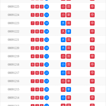
08091225
3
4
3
10
小
双
中
08091224
5
2
4
11
小
单
中
08091223
7
2
1
10
大
双
中
08091222
2
8
4
14
大
单
中
08091221
1
9
2
12
大
双
中
08091220
2
3
5
10
大
双
中
08091219
4
1
7
12
小
双
中
08091218
6
9
7
22
小
双
中
08091217
7
6
9
22
小
双
中
08091216
7
3
3
13
小
单
中
08091215
7
4
9
20
大
单
中
08091214
9
9
7
25
小
单
中