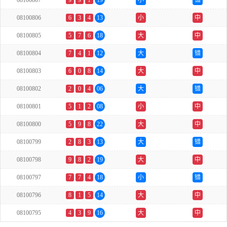
08100807
9
9
1
19
小
错
08100806
6
3
4
13
小
中
08100805
5
7
6
18
大
中
08100804
7
4
1
12
大
错
08100803
6
0
8
14
大
中
08100802
2
0
4
06
大
错
08100801
5
1
2
08
小
中
08100800
5
9
8
22
大
中
08100799
2
8
3
13
大
错
08100798
9
8
2
19
大
中
08100797
7
7
4
18
小
错
08100796
8
1
5
14
大
中
08100795
4
3
9
16
大
中