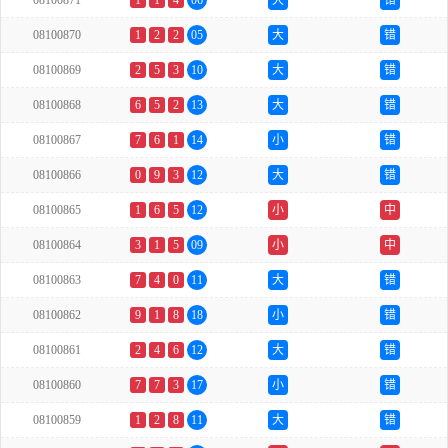
08100871
1
1
4
06
大
错
08100870
1
2
2
05
大
错
08100869
2
5
3
10
大
错
08100868
6
5
2
13
大
错
08100867
7
6
1
14
小
错
08100866
0
9
3
12
大
错
08100865
1
6
5
12
小
中
08100864
3
1
5
09
小
中
08100863
7
4
0
11
大
错
08100862
9
1
8
18
小
错
08100861
2
4
6
12
大
错
08100860
7
7
3
17
小
错
08100859
1
2
8
11
大
错