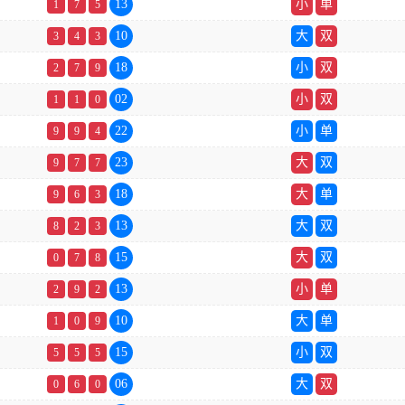
13
小
单
1
7
5
10
大
双
3
4
3
18
小
双
2
7
9
02
小
双
1
1
0
22
小
单
9
9
4
23
大
双
9
7
7
18
大
单
9
6
3
13
大
双
8
2
3
15
大
双
0
7
8
13
小
单
2
9
2
10
大
单
1
0
9
15
小
双
5
5
5
06
大
双
0
6
0