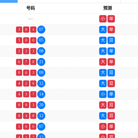
号码
预测
---
小
单
07
大
单
3
0
4
05
大
双
5
0
0
08
大
单
2
3
3
21
大
单
6
7
8
09
大
双
0
6
3
12
大
双
4
2
6
14
小
单
4
3
7
20
大
双
8
9
3
12
大
双
0
4
8
07
小
单
1
6
0
12
小
双
4
1
7