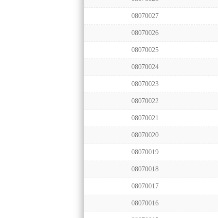
08070027
08070026
08070025
08070024
08070023
08070022
08070021
08070020
08070019
08070018
08070017
08070016