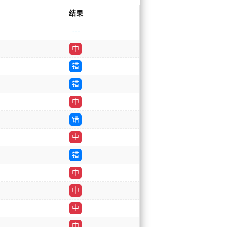
结果
---
中
错
错
中
错
中
错
中
中
中
中