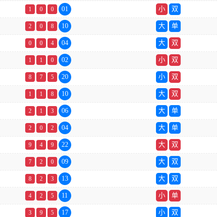
01
小
双
1
0
0
10
大
单
2
0
8
04
大
双
0
0
4
02
小
双
1
1
0
20
小
双
8
7
5
10
大
双
1
1
8
06
大
单
2
1
3
04
大
单
2
0
2
22
大
双
9
4
9
09
大
双
7
2
0
13
大
双
8
2
3
11
小
单
4
2
5
17
小
双
3
9
5