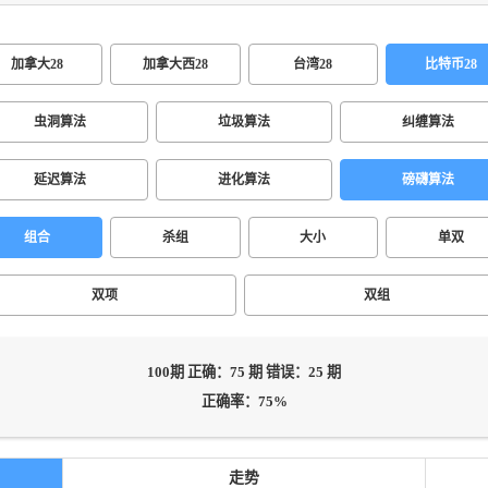
加拿大28
加拿大西28
台湾28
比特币28
虫洞算法
垃圾算法
纠缠算法
延迟算法
进化算法
磅礴算法
组合
杀组
大小
单双
双项
双组
100期 正确：75 期 错误：25 期
正确率：75%
走势