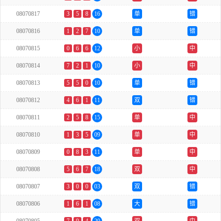
08070817
3
5
8
16
单
错
08070816
1
2
7
10
单
错
08070815
0
6
6
12
小
中
08070814
7
2
1
10
小
中
08070813
5
5
0
10
单
错
08070812
4
6
1
11
双
错
08070811
2
5
8
15
单
中
08070810
1
3
5
09
单
中
08070809
0
8
3
11
单
中
08070808
5
6
7
18
双
中
08070807
3
0
0
03
双
错
08070806
1
6
1
08
大
错