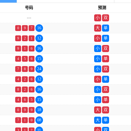
号码
预测
---
小
双
16
大
单
0
9
7
12
小
单
9
2
1
16
小
双
9
1
6
15
小
单
4
5
6
24
小
双
7
8
9
12
小
单
4
2
6
16
小
双
8
2
6
15
小
单
4
6
5
18
大
双
0
9
9
08
大
单
7
1
0
11
小
双
3
1
7