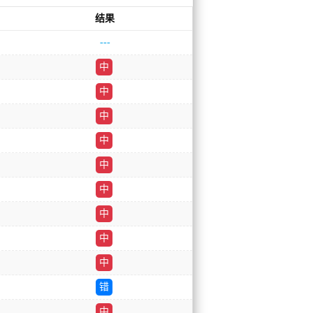
结果
---
中
中
中
中
中
中
中
中
中
错
中