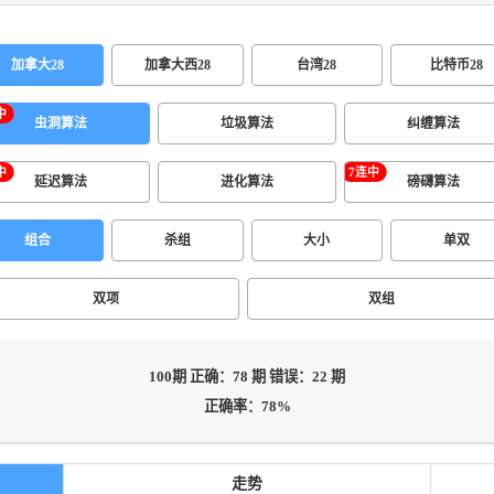
加拿大28
加拿大西28
台湾28
比特币28
虫洞算法
垃圾算法
纠缠算法
延迟算法
进化算法
磅礴算法
组合
杀组
大小
单双
双项
双组
100期 正确：78 期 错误：22 期
正确率：78%
走势