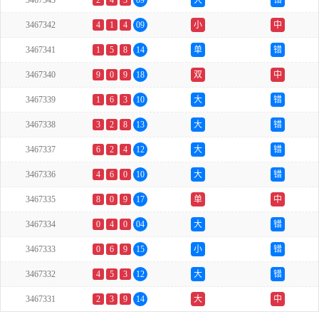
3467343
2
4
3
09
大
错
3467342
4
1
4
09
小
中
3467341
1
5
8
14
单
错
3467340
9
0
9
18
双
中
3467339
1
6
3
10
大
错
3467338
3
2
8
13
大
错
3467337
6
2
4
12
大
错
3467336
4
6
0
10
大
错
3467335
8
0
9
17
单
中
3467334
0
4
0
04
大
错
3467333
0
6
9
15
小
错
3467332
4
5
3
12
大
错
3467331
2
3
9
14
大
中