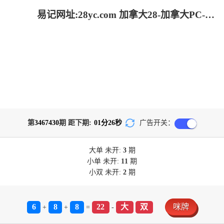
易记网址:28yc.com 加拿大28-加拿大PC-加拿大28预测开奖官网咪牌|pc走势最新预测
第
3467430
期 距下期:
01
分
26
秒
广告开关：
大单
未开:
3
期
小单
未开:
11
期
小双
未开:
2
期
6
8
8
22
大
双
咪牌
+
+
=
-