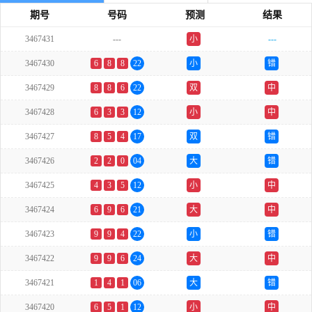
期号
号码
预测
结果
3467431
---
小
---
3467430
6
8
8
22
小
错
3467429
8
8
6
22
双
中
3467428
6
3
3
12
小
中
3467427
8
5
4
17
双
错
3467426
2
2
0
04
大
错
3467425
4
3
5
12
小
中
3467424
6
9
6
21
大
中
3467423
9
9
4
22
小
错
3467422
9
9
6
24
大
中
3467421
1
4
1
06
大
错
3467420
6
5
1
12
小
中