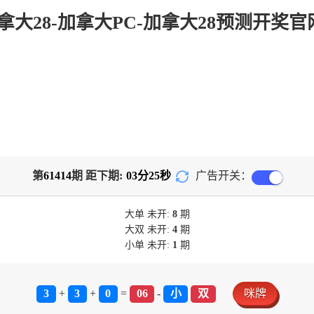
m 加拿大28-加拿大PC-加拿大28预测开奖
第
61414
期 距下期:
03
分
24
秒
广告开关：
大单
未开:
8
期
大双
未开:
4
期
小单
未开:
1
期
3
+
3
+
0
=
06
-
小
双
咪牌