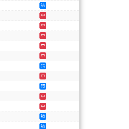
错
中
中
中
中
中
错
中
错
中
中
错
错