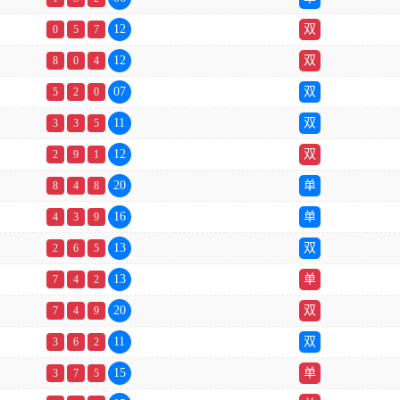
12
双
0
5
7
12
双
8
0
4
07
双
5
2
0
11
双
3
3
5
12
双
2
9
1
20
单
8
4
8
16
单
4
3
9
13
双
2
6
5
13
单
7
4
2
20
双
7
4
9
11
双
3
6
2
15
单
3
7
5