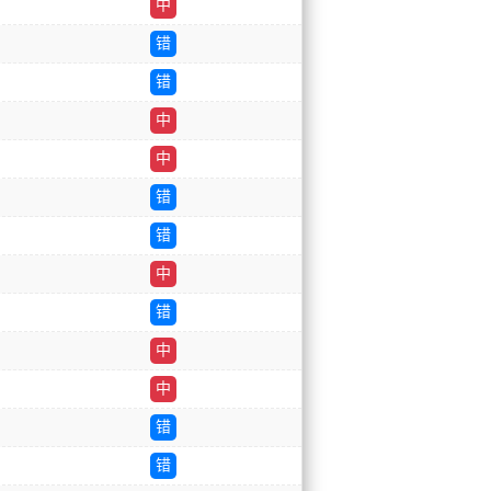
中
错
错
中
中
错
错
中
错
中
中
错
错