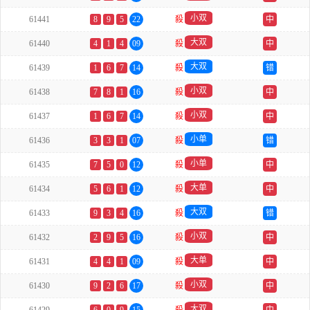
小双
61441
8
9
5
22
殺
中
大双
61440
4
1
4
09
殺
中
大双
61439
1
6
7
14
殺
错
小双
61438
7
8
1
16
殺
中
小双
61437
1
6
7
14
殺
中
小单
61436
3
3
1
07
殺
错
小单
61435
7
5
0
12
殺
中
大单
61434
5
6
1
12
殺
中
大双
61433
9
3
4
16
殺
错
小双
61432
2
9
5
16
殺
中
大单
61431
4
4
1
09
殺
中
小双
61430
9
2
6
17
殺
中
大双