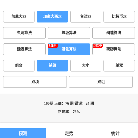
加拿大28
加拿大西28
台湾28
比特币28
虫洞算法
垃圾算法
纠缠算法
延迟算法
进化算法
磅礴算法
组合
杀组
大小
单双
双项
双组
100期 正确：76 期 错误：24 期
正确率：76%
预测
走势
统计