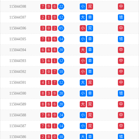
115044598
7
9
6
22
小
双
中
115044597
2
1
9
12
大
单
错
115044596
3
0
2
05
小
双
中
115044595
7
1
6
14
小
单
错
115044594
6
6
8
20
大
单
中
115044593
5
6
1
12
小
单
中
115044592
3
0
7
10
小
单
中
115044591
4
1
7
12
大
双
中
115044590
8
3
9
20
小
单
错
115044589
8
6
6
20
大
双
中
115044588
7
8
9
24
小
双
中
115044587
7
6
1
14
小
双
中
115044586
2
8
0
10
大
单
错