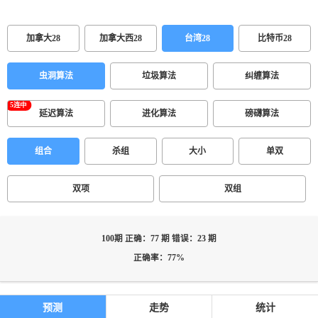
加拿大28
加拿大西28
台湾28
比特币28
虫洞算法
垃圾算法
纠缠算法
延迟算法
进化算法
磅礴算法
组合
杀组
大小
单双
双项
双组
100期 正确：77 期 错误：23 期
正确率：77%
预测
走势
统计