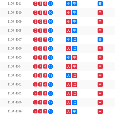
115044611
5
3
6
14
小
单
错
115044610
0
1
5
06
小
单
中
115044609
2
0
2
04
小
单
中
115044608
5
8
1
14
大
单
中
115044607
5
9
7
21
小
双
错
115044606
9
6
8
23
大
双
中
115044605
7
7
5
19
小
单
中
115044604
8
7
0
15
大
单
中
115044603
1
2
9
12
大
双
中
115044602
8
4
6
18
大
双
中
115044601
7
5
8
20
大
双
中
115044600
6
4
7
17
大
双
中
115044599
9
7
2
18
大
单
中