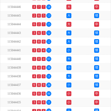
115044446
4
7
7
18
大
中
115044445
2
6
5
13
大
错
115044444
6
2
7
15
大
中
115044443
3
6
3
12
大
错
115044442
4
8
0
12
大
错
115044441
3
8
4
15
小
错
115044440
1
0
4
05
大
错
115044439
8
4
4
16
小
错
115044438
4
2
5
11
大
错
115044437
9
8
9
26
小
错
115044436
6
0
0
06
小
中
115044435
3
0
8
11
小
中