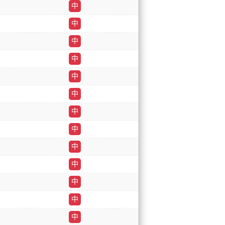
中
中
中
中
中
中
中
中
中
中
中
中
中