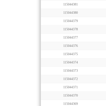
115044381
115044380
115044379
115044378
115044377
115044376
115044375
115044374
115044373
115044372
115044371
115044370
115044369