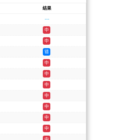
结果
---
中
中
错
中
中
中
中
中
中
中
中