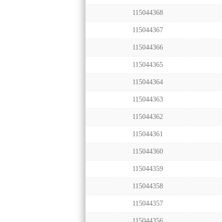
115044368
115044367
115044366
115044365
115044364
115044363
115044362
115044361
115044360
115044359
115044358
115044357
115044356