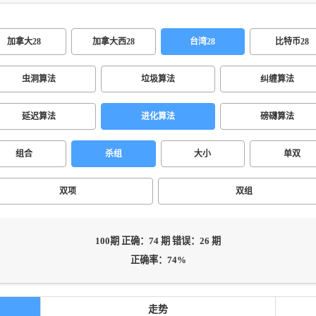
加拿大28
加拿大西28
台湾28
比特币28
虫洞算法
垃圾算法
纠缠算法
延迟算法
进化算法
磅礴算法
组合
杀组
大小
单双
双项
双组
100期 正确：74 期 错误：26 期
正确率：74%
走势