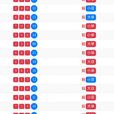
10
殺
小双
0
4
6
15
殺
大单
6
5
4
19
殺
小单
7
9
3
14
殺
小单
9
5
0
08
殺
大单
2
3
3
21
殺
小单
6
8
7
10
殺
大双
0
3
7
16
殺
小单
9
6
1
12
殺
小双
6
1
5
12
殺
大双
6
2
4
11
殺
小双
4
0
7
16
殺
大单
7
5
4