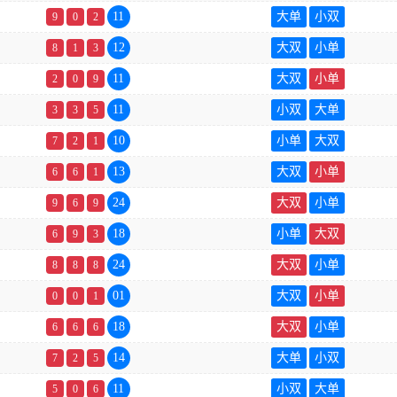
11
大单
小双
9
0
2
12
大双
小单
8
1
3
11
大双
小单
2
0
9
11
小双
大单
3
3
5
10
小单
大双
7
2
1
13
大双
小单
6
6
1
24
大双
小单
9
6
9
18
小单
大双
6
9
3
24
大双
小单
8
8
8
01
大双
小单
0
0
1
18
大双
小单
6
6
6
14
大单
小双
7
2
5
11
小双
大单
5
0
6