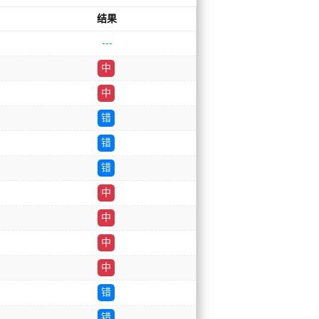
结果
---
中
中
错
错
错
中
中
中
中
错
错