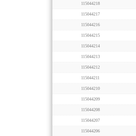
115044218
115044217
115044216
115044215
115044214
115044213
115044212
115044211
115044210
115044209
115044208
115044207
115044206