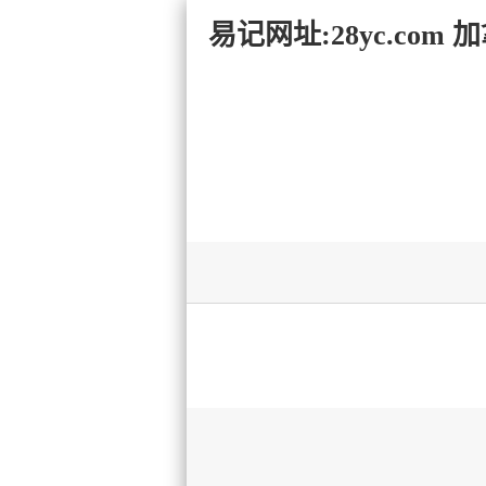
易记网址:28yc.co