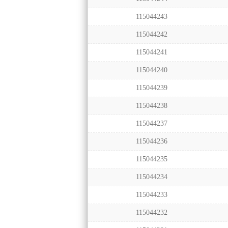
115044243
115044242
115044241
115044240
115044239
115044238
115044237
115044236
115044235
115044234
115044233
115044232