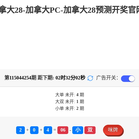
m 加拿大28-加拿大PC-加拿大28预测开奖
第
115044254
期 距下期:
02
时
32
分
01
秒
广告开关：
大单
未开:
4
期
大双
未开:
1
期
小单
未开:
2
期
2
+
0
+
4
=
06
-
小
双
咪牌