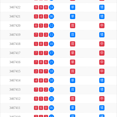
3467422
9
9
6
24
单
错
3467421
1
4
1
06
单
错
3467420
6
5
1
12
双
中
3467419
7
1
3
11
双
错
3467418
1
8
1
10
双
中
3467417
7
3
7
17
单
中
3467416
7
8
6
21
单
中
3467415
2
9
7
18
双
中
3467414
4
0
6
10
单
错
3467413
7
8
2
17
双
错
3467412
9
5
6
20
双
中
3467411
0
6
0
06
单
错