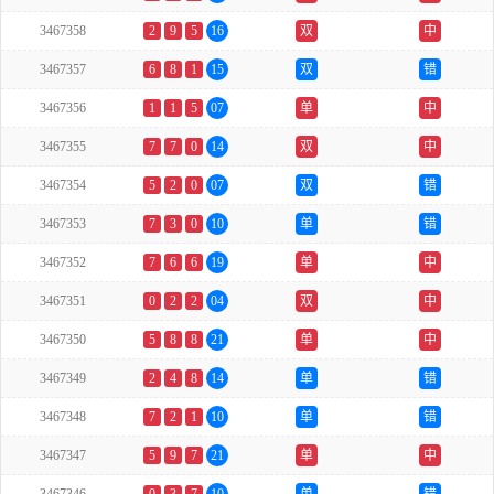
3467358
2
9
5
16
双
中
3467357
6
8
1
15
双
错
3467356
1
1
5
07
单
中
3467355
7
7
0
14
双
中
3467354
5
2
0
07
双
错
3467353
7
3
0
10
单
错
3467352
7
6
6
19
单
中
3467351
0
2
2
04
双
中
3467350
5
8
8
21
单
中
3467349
2
4
8
14
单
错
3467348
7
2
1
10
单
错
3467347
5
9
7
21
单
中