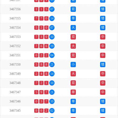
3467357
6
8
1
15
双
错
3467356
1
1
5
07
双
错
3467355
7
7
0
14
单
错
3467354
5
2
0
07
大
错
3467353
7
3
0
10
双
中
3467352
7
6
6
19
大
中
3467351
0
2
2
04
双
中
3467350
5
8
8
21
小
错
3467349
2
4
8
14
大
中
3467348
7
2
1
10
双
中
3467347
5
9
7
21
单
中
3467346
0
3
7
10
单
错
3467345
0
0
2
02
单
错