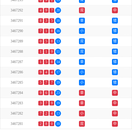
3467293
8
9
2
19
双
错
3467292
4
9
7
20
双
中
3467291
8
3
5
16
单
错
3467290
7
1
8
16
小
错
3467289
0
5
8
13
双
错
3467288
1
1
9
11
双
错
3467287
1
5
8
14
单
错
3467286
9
4
4
17
小
错
3467285
5
7
7
19
小
错
3467284
9
6
8
23
单
中
3467283
3
7
9
19
单
中
3467282
7
2
4
13
小
中
3467281
2
8
0
10
双
中