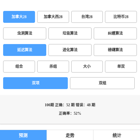
加拿大28
加拿大西28
台湾28
比特币28
虫洞算法
垃圾算法
纠缠算法
延迟算法
进化算法
磅礴算法
组合
杀组
大小
单双
双项
双组
100期 正确：52 期 错误：48 期
正确率：52%
预测
走势
统计