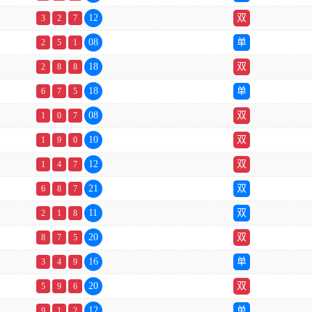
12
双
3
2
7
08
单
2
5
1
18
双
2
8
8
18
单
6
7
5
08
双
1
0
7
10
双
1
9
0
12
双
1
4
7
21
双
6
8
7
11
双
2
1
8
20
双
8
7
5
16
单
3
4
9
20
双
5
9
6
12
单
9
1
2