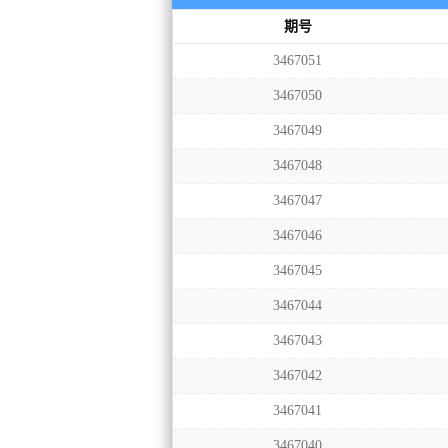
期号
3467051
3467050
3467049
3467048
3467047
3467046
3467045
3467044
3467043
3467042
3467041
3467040