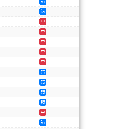
错
错
中
中
中
中
中
错
错
错
错
中
错