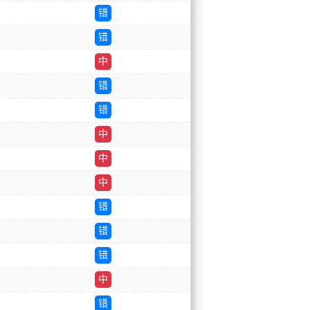
错
错
中
错
错
中
中
中
错
错
错
中
错