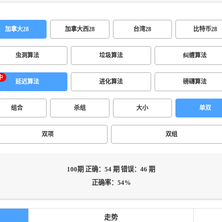
加拿大28
加拿大西28
台湾28
比特币28
虫洞算法
垃圾算法
纠缠算法
延迟算法
进化算法
磅礴算法
组合
杀组
大小
单双
双项
双组
100期 正确：54 期 错误：46 期
正确率：54%
走势