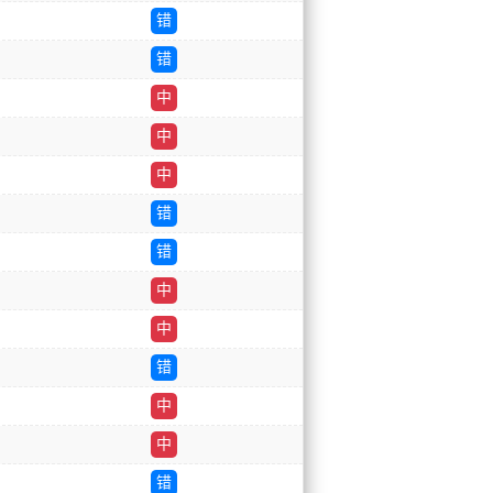
错
错
中
中
中
错
错
中
中
错
中
中
错