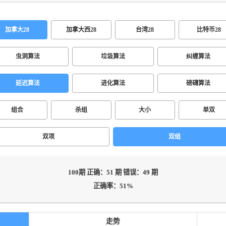
加拿大28
加拿大西28
台湾28
比特币28
虫洞算法
垃圾算法
纠缠算法
延迟算法
进化算法
磅礴算法
组合
杀组
大小
单双
双项
双组
100期 正确：51 期 错误：49 期
正确率：51%
走势