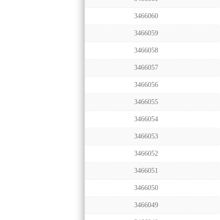
3466060
3466059
3466058
3466057
3466056
3466055
3466054
3466053
3466052
3466051
3466050
3466049