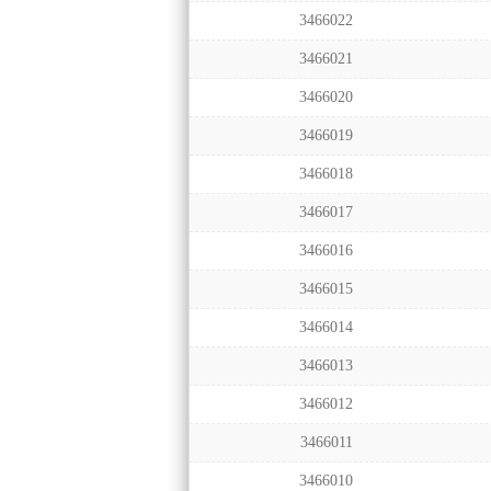
3466022
3466021
3466020
3466019
3466018
3466017
3466016
3466015
3466014
3466013
3466012
3466011
3466010