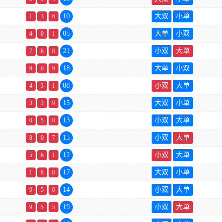
10
大双
小单
1
3
6
05
大单
小双
4
0
1
21
小双
大单
7
6
8
18
大单
小双
9
0
9
08
小双
大单
4
3
1
15
大双
小单
3
3
9
13
小双
大单
0
5
8
15
小双
大单
8
0
7
12
小双
大单
5
6
1
17
大双
小单
1
8
8
14
小双
大单
9
5
0
19
小双
大单
9
5
5