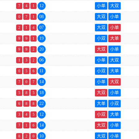
12
小单
大双
7
4
1
08
大双
小单
0
7
1
07
大双
小单
2
1
4
19
小双
大单
9
9
1
20
大双
小单
9
9
2
06
小单
大双
1
3
2
11
小双
大单
0
5
6
14
小单
大双
7
0
7
18
大双
小单
5
8
5
22
大单
小双
6
8
8
12
小双
大单
3
4
5
14
大双
小单
7
1
6
10
大双
小单
8
2
0