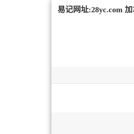
易记网址:28yc.co