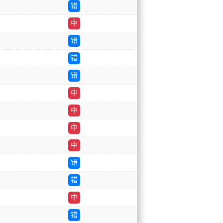
错
中
错
错
错
中
中
中
中
错
错
中
错