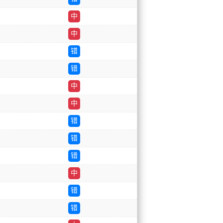
中
中
错
错
中
中
错
错
错
中
错
错