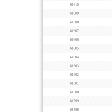
61610
61609
61608
61607
61606
61605
61604
61603
61602
61601
61600
61599
61598