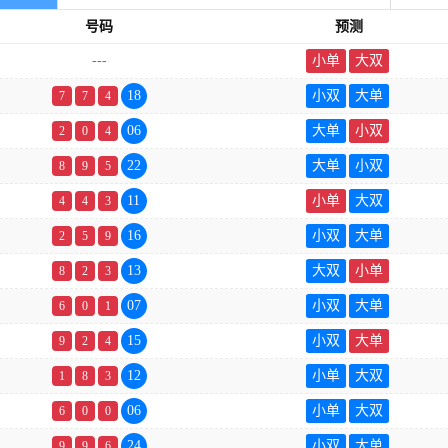
号码
预测
---
小单
大双
18
小双
大单
7
7
4
06
大单
小双
2
0
4
22
大单
小双
8
9
5
11
小单
大双
4
4
3
16
小双
大单
2
5
9
13
大双
小单
8
2
3
07
小双
大单
6
0
1
15
小双
大单
9
2
4
12
小单
大双
1
8
3
06
小单
大双
6
0
0
24
小双
大单
9
9
6