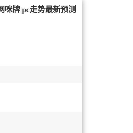
官网咪牌|pc走势最新预测