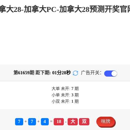
m 加拿大28-加拿大PC-加拿大28预测开奖
第
61659
期 距下期:
01
分
28
秒
广告开关：
大单
未开:
7
期
小单
未开:
3
期
小双
未开:
1
期
7
+
7
+
4
=
18
-
大
双
咪牌